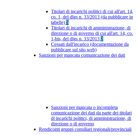
Titolari di incarichi politici di cui all'art. 14,
co. 1, del dlgs n. 33/2013 (da pubblicare in
tabelle)
5
Titolari di incarichi di amministrazione, di
direzione o di governo di cui all'art. 14, co.
1-bis, del dlgs n. 33/2013
2
Cessati dall'incarico (documentazione da
pubblicare sul sito web)
Sanzioni per mancata comunicazione dei dati
Sanzioni per mancata o incompleta
comunicazione dei dati da parte dei titolari
di incarichi politici, di amministrazione, di
direzione o di governo
Rendiconti gruppi consiliari regionali/provinciali