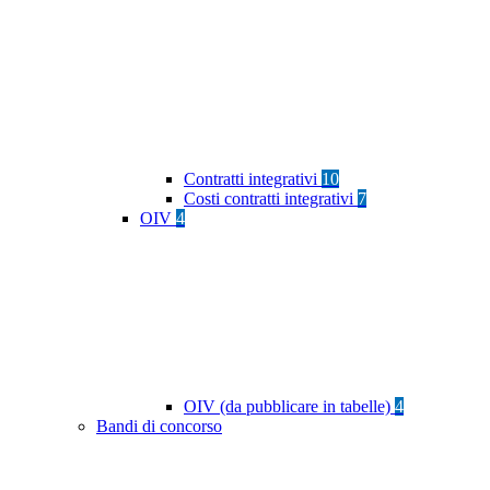
Contratti integrativi
10
Costi contratti integrativi
7
OIV
4
OIV (da pubblicare in tabelle)
4
Bandi di concorso