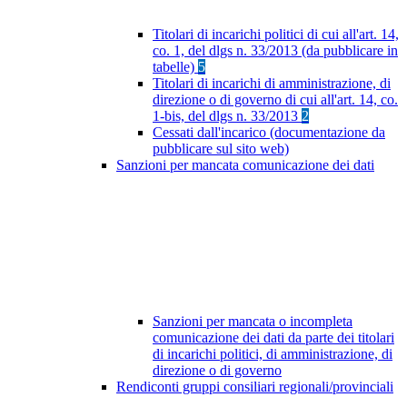
Titolari di incarichi politici di cui all'art. 14,
co. 1, del dlgs n. 33/2013 (da pubblicare in
tabelle)
5
Titolari di incarichi di amministrazione, di
direzione o di governo di cui all'art. 14, co.
1-bis, del dlgs n. 33/2013
2
Cessati dall'incarico (documentazione da
pubblicare sul sito web)
Sanzioni per mancata comunicazione dei dati
Sanzioni per mancata o incompleta
comunicazione dei dati da parte dei titolari
di incarichi politici, di amministrazione, di
direzione o di governo
Rendiconti gruppi consiliari regionali/provinciali