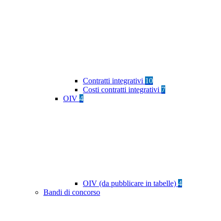
Contratti integrativi
10
Costi contratti integrativi
7
OIV
4
OIV (da pubblicare in tabelle)
4
Bandi di concorso