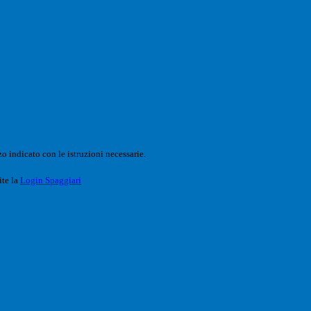
o indicato con le istruzioni necessarie.
ite la
Login Spaggiari