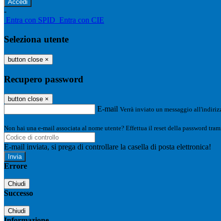
-
Entra con SPID
Entra con CIE
Seleziona utente
button close
×
Recupero password
button close
×
E-mail
Verrà inviato un messaggio all'indirizz
Non hai una e-mail associata al nome utente? Effettua il reset della password tram
E-mail inviata, si prega di controllare la casella di posta elettronica!
Errore
Chiudi
Successo
Chiudi
Informazione