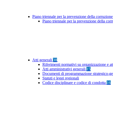
Piano triennale per la prevenzione della corruzione
Piano triennale per la prevenzione della co
Atti generali
38
Riferimenti normativi su organizzazione e at
Atti amministrativi generali
15
Documenti di programmazione strategico-ge
Statuti e leggi regionali
Codice disciplinare e codice di condotta
16