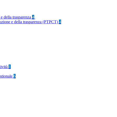
 e della trasparenza
4
rruzione e della trasparenza (PTPCT)
4
tività
1
stionale
6