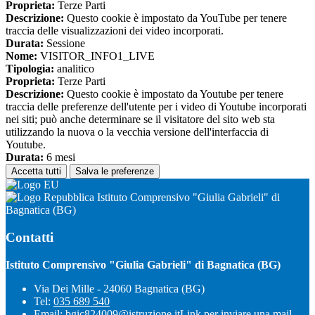
Proprieta:
Terze Parti
Descrizione:
Questo cookie è impostato da YouTube per tenere
traccia delle visualizzazioni dei video incorporati.
Durata:
Sessione
Nome:
VISITOR_INFO1_LIVE
Tipologia:
analitico
Proprieta:
Terze Parti
Descrizione:
Questo cookie è impostato da Youtube per tenere
traccia delle preferenze dell'utente per i video di Youtube incorporati
nei siti; può anche determinare se il visitatore del sito web sta
utilizzando la nuova o la vecchia versione dell'interfaccia di
Youtube.
Durata:
6 mesi
Accetta tutti
Salva le preferenze
Istituto Comprensivo "Giulia Gabrieli" di
Bagnatica (BG)
Contatti
Istituto Comprensivo "Giulia Gabrieli" di Bagnatica (BG)
Via Dei Mille - 24060 Bagnatica (BG)
Tel:
035 689 540
Email:
bgic824009@istruzione.it
Link per inviare una mail