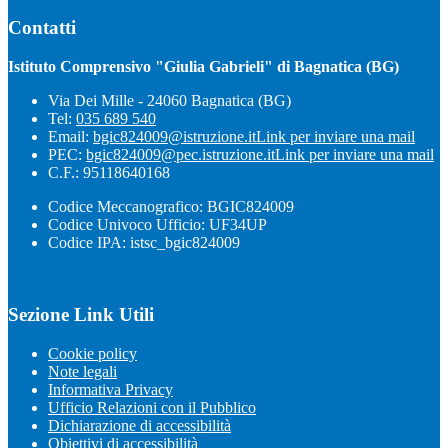
Contatti
Istituto Comprensivo "Giulia Gabrieli" di Bagnatica (BG)
Via Dei Mille - 24060 Bagnatica (BG)
Tel:
035 689 540
Email:
bgic824009@istruzione.it
Link per inviare una mail
PEC:
bgic824009@pec.istruzione.it
Link per inviare una mail
C.F.: 95118640168
Codice Meccanografico: BGIC824009
Codice Univoco Ufficio: UF34UP
Codice IPA: istsc_bgic824009
Sezione Link Utili
Cookie policy
Note legali
Informativa Privacy
Ufficio Relazioni con il Pubblico
Dichiarazione di accessibilità
Obiettivi di accessibilità