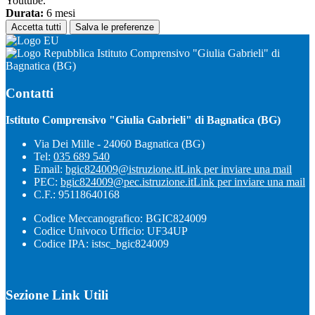
Youtube.
Durata:
6 mesi
Accetta tutti
Salva le preferenze
Istituto Comprensivo "Giulia Gabrieli" di
Bagnatica (BG)
Contatti
Istituto Comprensivo "Giulia Gabrieli" di Bagnatica (BG)
Via Dei Mille - 24060 Bagnatica (BG)
Tel:
035 689 540
Email:
bgic824009@istruzione.it
Link per inviare una mail
PEC:
bgic824009@pec.istruzione.it
Link per inviare una mail
C.F.: 95118640168
Codice Meccanografico: BGIC824009
Codice Univoco Ufficio: UF34UP
Codice IPA: istsc_bgic824009
Sezione Link Utili