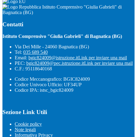
Istituto Comprensivo "Giulia Gabrieli" di
Bagnatica (BG)
Contatti
Istituto Comprensivo "Giulia Gabrieli" di Bagnatica (BG)
Via Dei Mille - 24060 Bagnatica (BG)
Tel:
035 689 540
Email:
bgic824009@istruzione.it
Link per inviare una mail
PEC:
bgic824009@pec.istruzione.it
Link per inviare una mail
C.F.: 95118640168
Codice Meccanografico: BGIC824009
Codice Univoco Ufficio: UF34UP
Codice IPA: istsc_bgic824009
Sezione Link Utili
Cookie policy
Note legali
Informativa Privacy