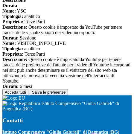
Descrizione
Durata
Nome:
YSC
Tipologia:
analitico
Proprieta:
Terze Parti
Descrizione:
Questo cookie è impostato da YouTube per tenere
traccia delle visualizzazioni dei video incorporati.
Durata:
Sessione
Nome:
VISITOR_INFO1_LIVE
Tipologia:
analitico
Proprieta:
Terze Parti
Descrizione:
Questo cookie è impostato da Youtube per tenere
traccia delle preferenze dell'utente per i video di Youtube incorporati
nei siti; può anche determinare se il visitatore del sito web sta
utilizzando la nuova o la vecchia versione dell'interfaccia di
Youtube.
Durata:
6 mesi
Accetta tutti
Salva le preferenze
Istituto Comprensivo "Giulia Gabrieli" di
Bagnatica (BG)
Contatti
Istituto Comprensivo "Giulia Gabrieli" di Bagnatica (BG)