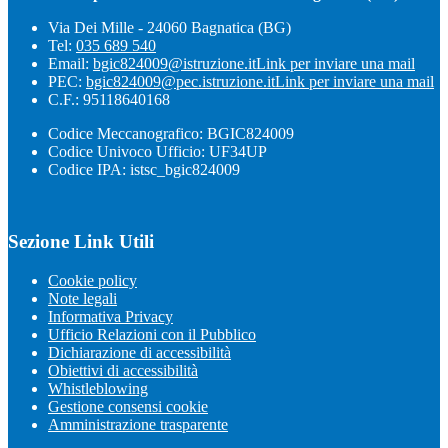
Via Dei Mille - 24060 Bagnatica (BG)
Tel:
035 689 540
Email:
bgic824009@istruzione.it
Link per inviare una mail
PEC:
bgic824009@pec.istruzione.it
Link per inviare una mail
C.F.: 95118640168
Codice Meccanografico: BGIC824009
Codice Univoco Ufficio: UF34UP
Codice IPA: istsc_bgic824009
Sezione Link Utili
Cookie policy
Note legali
Informativa Privacy
Ufficio Relazioni con il Pubblico
Dichiarazione di accessibilità
Obiettivi di accessibilità
Whistleblowing
Gestione consensi cookie
Amministrazione trasparente