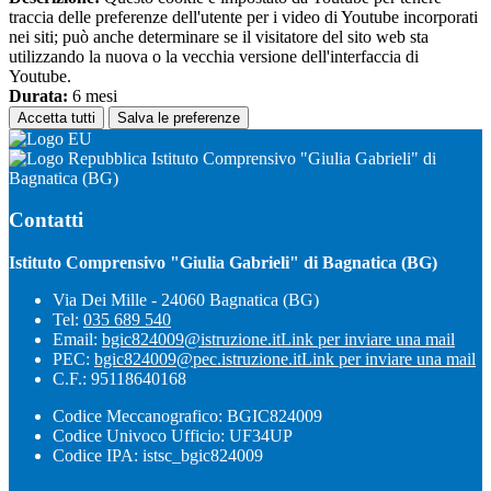
traccia delle preferenze dell'utente per i video di Youtube incorporati
nei siti; può anche determinare se il visitatore del sito web sta
utilizzando la nuova o la vecchia versione dell'interfaccia di
Youtube.
Durata:
6 mesi
Accetta tutti
Salva le preferenze
Istituto Comprensivo "Giulia Gabrieli" di
Bagnatica (BG)
Contatti
Istituto Comprensivo "Giulia Gabrieli" di Bagnatica (BG)
Via Dei Mille - 24060 Bagnatica (BG)
Tel:
035 689 540
Email:
bgic824009@istruzione.it
Link per inviare una mail
PEC:
bgic824009@pec.istruzione.it
Link per inviare una mail
C.F.: 95118640168
Codice Meccanografico: BGIC824009
Codice Univoco Ufficio: UF34UP
Codice IPA: istsc_bgic824009