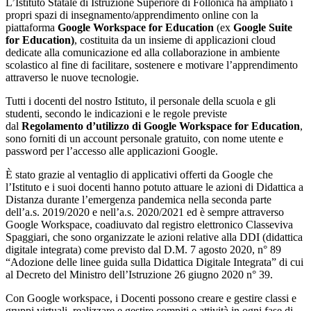
L’Istituto Statale di Istruzione Superiore di Follonica ha ampliato i
propri spazi di insegnamento/apprendimento online con la
piattaforma
Google Workspace for Education
(ex
Google Suite
for Education)
, costituita da un insieme di applicazioni cloud
dedicate alla comunicazione ed alla collaborazione in ambiente
scolastico al fine di facilitare, sostenere e motivare l’apprendimento
attraverso le nuove tecnologie.
Tutti i docenti del nostro Istituto, il personale della scuola e gli
studenti, secondo le indicazioni e le regole previste
dal
Regolamento d’utilizzo di Google Workspace for Education
,
sono forniti di un account personale gratuito, con nome utente e
password per l’accesso alle applicazioni Google.
È stato grazie al ventaglio di applicativi offerti da Google che
l’Istituto e i suoi docenti hanno potuto attuare le azioni di Didattica a
Distanza durante l’emergenza pandemica nella seconda parte
dell’a.s. 2019/2020 e nell’a.s. 2020/2021 ed è sempre attraverso
Google Workspace, coadiuvato dal registro elettronico Classeviva
Spaggiari, che sono organizzate le azioni relative alla DDI (didattica
digitale integrata) come previsto dal D.M. 7 agosto 2020, n° 89
“Adozione delle linee guida sulla Didattica Digitale Integrata” di cui
al Decreto del Ministro dell’Istruzione 26 giugno 2020 n° 39.
Con Google workspace, i Docenti possono creare e gestire classi e
gruppi virtuali, realizzare e gestire compiti e attività in ogni fase di