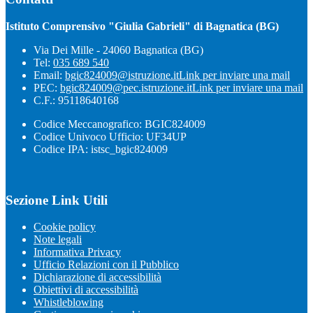
Istituto Comprensivo "Giulia Gabrieli" di Bagnatica (BG)
Via Dei Mille - 24060 Bagnatica (BG)
Tel:
035 689 540
Email:
bgic824009@istruzione.it
Link per inviare una mail
PEC:
bgic824009@pec.istruzione.it
Link per inviare una mail
C.F.: 95118640168
Codice Meccanografico: BGIC824009
Codice Univoco Ufficio: UF34UP
Codice IPA: istsc_bgic824009
Sezione Link Utili
Cookie policy
Note legali
Informativa Privacy
Ufficio Relazioni con il Pubblico
Dichiarazione di accessibilità
Obiettivi di accessibilità
Whistleblowing