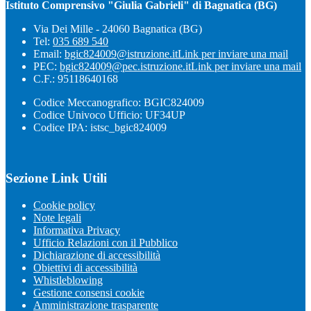
Istituto Comprensivo "Giulia Gabrieli" di Bagnatica (BG)
Via Dei Mille - 24060 Bagnatica (BG)
Tel:
035 689 540
Email:
bgic824009@istruzione.it
Link per inviare una mail
PEC:
bgic824009@pec.istruzione.it
Link per inviare una mail
C.F.: 95118640168
Codice Meccanografico: BGIC824009
Codice Univoco Ufficio: UF34UP
Codice IPA: istsc_bgic824009
Sezione Link Utili
Cookie policy
Note legali
Informativa Privacy
Ufficio Relazioni con il Pubblico
Dichiarazione di accessibilità
Obiettivi di accessibilità
Whistleblowing
Gestione consensi cookie
Amministrazione trasparente