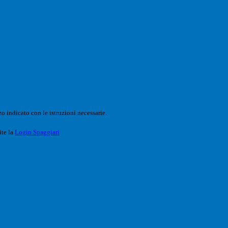
o indicato con le istruzioni necessarie.
ite la
Login Spaggiari