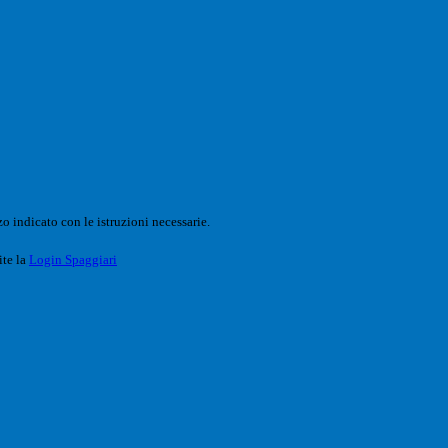
o indicato con le istruzioni necessarie.
ite la
Login Spaggiari