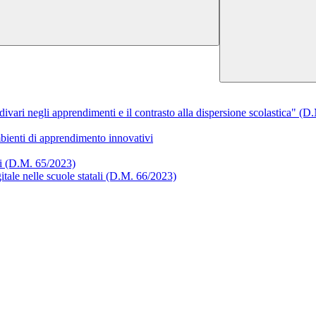
 divari negli apprendimenti e il contrasto alla dispersione scolasticа" (
bienti di apprendimento innovativi
li (D.M. 65/2023)
itale nelle scuole statali (D.M. 66/2023)