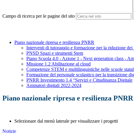
Campo di ricerca per le pagine del sito
Piano nazionale ripresa e resilienza PNRR
Interventi di tutoraggio e formazione per la riduzione dei
PNSD Spazi e strumenti Stem
Piano Scuola 4.0 - Azione 1 - Next generation class - Am
Missione 1.2 Abilitazione al cloud
Competenze STEM e multilinguistiche nelle scuole stata
Formazione del personale scolastico per la transizione dig
PNRR Investimento 1.4 “Servizi e Cittadinanza Digitale
Animatori digitali 2022-2024
Piano nazionale ripresa e resilienza PNRR
Selezionare dal menù laterale per visualizzare i progetti
Notizie