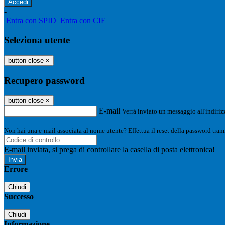
-
Entra con SPID
Entra con CIE
Seleziona utente
button close
×
Recupero password
button close
×
E-mail
Verrà inviato un messaggio all'indirizz
Non hai una e-mail associata al nome utente? Effettua il reset della password tram
E-mail inviata, si prega di controllare la casella di posta elettronica!
Errore
Chiudi
Successo
Chiudi
Informazione