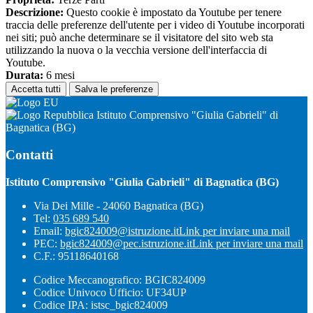
Descrizione:
Questo cookie è impostato da Youtube per tenere
traccia delle preferenze dell'utente per i video di Youtube incorporati
nei siti; può anche determinare se il visitatore del sito web sta
utilizzando la nuova o la vecchia versione dell'interfaccia di
Youtube.
Durata:
6 mesi
Accetta tutti
Salva le preferenze
Istituto Comprensivo "Giulia Gabrieli" di
Bagnatica (BG)
Contatti
Istituto Comprensivo "Giulia Gabrieli" di Bagnatica (BG)
Via Dei Mille - 24060 Bagnatica (BG)
Tel:
035 689 540
Email:
bgic824009@istruzione.it
Link per inviare una mail
PEC:
bgic824009@pec.istruzione.it
Link per inviare una mail
C.F.: 95118640168
Codice Meccanografico: BGIC824009
Codice Univoco Ufficio: UF34UP
Codice IPA: istsc_bgic824009