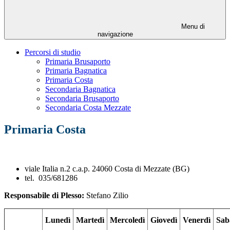
Menu di
navigazione
Percorsi di studio
Primaria Brusaporto
Primaria Bagnatica
Primaria Costa
Secondaria Bagnatica
Secondaria Brusaporto
Secondaria Costa Mezzate
Primaria Costa
viale Italia n.2 c.a.p. 24060 Costa di Mezzate (BG)
tel. 035/681286
Responsabile di Plesso:
Stefano Zilio
Lunedì
Martedì
Mercoledì
Giovedì
Venerdì
Sab