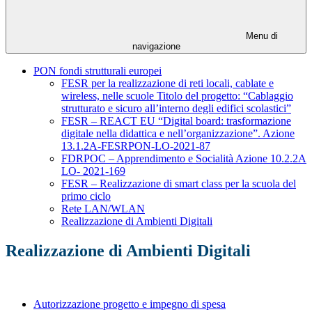
Menu di
navigazione
PON fondi strutturali europei
FESR per la realizzazione di reti locali, cablate e
wireless, nelle scuole Titolo del progetto: “Cablaggio
strutturato e sicuro all’interno degli edifici scolastici”
FESR – REACT EU “Digital board: trasformazione
digitale nella didattica e nell’organizzazione”. Azione
13.1.2A-FESRPON-LO-2021-87
FDRPOC – Apprendimento e Socialità Azione 10.2.2A
LO- 2021-169
FESR – Realizzazione di smart class per la scuola del
primo ciclo
Rete LAN/WLAN
Realizzazione di Ambienti Digitali
Realizzazione di Ambienti Digitali
Autorizzazione progetto e impegno di spesa