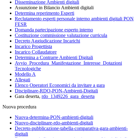
Disseminazione Ambienti digitali
Assunzione in Bilancio Ambienti digitali
Determina reperimento Esperti
Reclutamento esperti personale interno ambienti digitali PON
FESR
Domanda partecipazione esperto interno
Costituzione commissione valutazione curricula
Decreto Aggiudicazione Incarichi
Incarico Progettista
Incarico Collaudatore
Determina a Contrarre Ambienti Digitali
Avvio_Procedura_Manifestazione_Interesse_Dotazioni
Tecnologiche
Modello A
Allegati
Elenco Operatori Economici da invitare a gara
Disciplinare-RDO-PON-Ambienti-Digitali
Gara deserta,
rdo_1349226_gara_deserta
Nuova procedura
Nuova-determina-PON-ambienti-digitali
Nuovo-disciplinare-rdo-ambienti-digitali
Decreto-pubblicazione-tabella-comparativa-gara-ambienti-
digitali