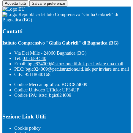
Accetta tutti
Salva le preferenze
Istituto Comprensivo "Giulia Gabrieli" di
Bagnatica (BG)
Contatti
Istituto Comprensivo "Giulia Gabrieli" di Bagnatica (BG)
Via Dei Mille - 24060 Bagnatica (BG)
Tel:
035 689 540
Email:
bgic824009@istruzione.it
Link per inviare una mail
PEC:
bgic824009@pec.istruzione.it
Link per inviare una mail
C.F.: 95118640168
Codice Meccanografico: BGIC824009
Codice Univoco Ufficio: UF34UP
Codice IPA: istsc_bgic824009
Sezione Link Utili
Cookie policy