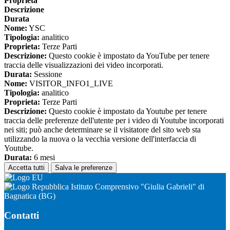
Proprieta
Descrizione
Durata
Nome:
YSC
Tipologia:
analitico
Proprieta:
Terze Parti
Descrizione:
Questo cookie è impostato da YouTube per tenere
traccia delle visualizzazioni dei video incorporati.
Durata:
Sessione
Nome:
VISITOR_INFO1_LIVE
Tipologia:
analitico
Proprieta:
Terze Parti
Descrizione:
Questo cookie è impostato da Youtube per tenere
traccia delle preferenze dell'utente per i video di Youtube incorporati
nei siti; può anche determinare se il visitatore del sito web sta
utilizzando la nuova o la vecchia versione dell'interfaccia di
Youtube.
Durata:
6 mesi
Accetta tutti
Salva le preferenze
Istituto Comprensivo "Giulia Gabrieli" di
Bagnatica (BG)
Contatti