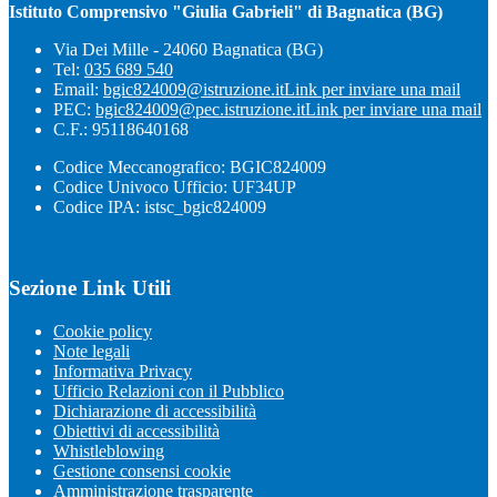
Istituto Comprensivo "Giulia Gabrieli" di Bagnatica (BG)
Via Dei Mille - 24060 Bagnatica (BG)
Tel:
035 689 540
Email:
bgic824009@istruzione.it
Link per inviare una mail
PEC:
bgic824009@pec.istruzione.it
Link per inviare una mail
C.F.: 95118640168
Codice Meccanografico: BGIC824009
Codice Univoco Ufficio: UF34UP
Codice IPA: istsc_bgic824009
Sezione Link Utili
Cookie policy
Note legali
Informativa Privacy
Ufficio Relazioni con il Pubblico
Dichiarazione di accessibilità
Obiettivi di accessibilità
Whistleblowing
Gestione consensi cookie
Amministrazione trasparente